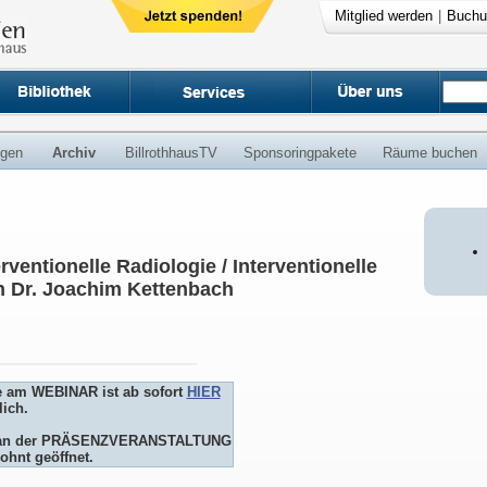
Mitglied werden
|
Buchu
ngen
Archiv
BillrothhausTV
Sponsoringpakete
Räume buchen
rventionelle Radiologie / Interventionelle
n Dr. Joachim Kettenbach
e am WEBINAR ist ab sofort
HIER
ich.
me an der PRÄSENZVERANSTALTUNG
ohnt geöffnet.